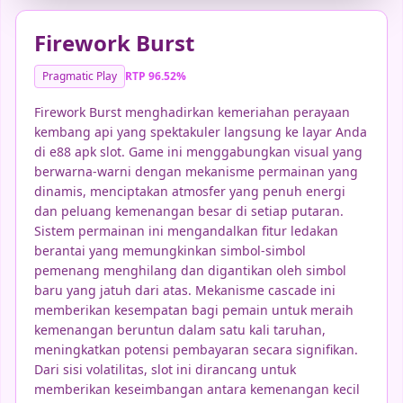
▶
Firework Burst
Pragmatic Play
RTP 96.52%
Firework Burst menghadirkan kemeriahan perayaan
kembang api yang spektakuler langsung ke layar Anda
di e88 apk slot. Game ini menggabungkan visual yang
berwarna-warni dengan mekanisme permainan yang
dinamis, menciptakan atmosfer yang penuh energi
dan peluang kemenangan besar di setiap putaran.
Sistem permainan ini mengandalkan fitur ledakan
berantai yang memungkinkan simbol-simbol
pemenang menghilang dan digantikan oleh simbol
baru yang jatuh dari atas. Mekanisme cascade ini
memberikan kesempatan bagi pemain untuk meraih
kemenangan beruntun dalam satu kali taruhan,
meningkatkan potensi pembayaran secara signifikan.
Dari sisi volatilitas, slot ini dirancang untuk
memberikan keseimbangan antara kemenangan kecil