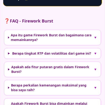
❓
FAQ - Firework Burst
Apa itu game Firework Burst dan bagaimana cara
▼
memainkannya?
Berapa tingkat RTP dan volatilitas dari game ini?
▼
Apakah ada fitur putaran gratis dalam Firework
▼
Burst?
Berapa perkalian kemenangan maksimal yang
▼
bisa saya raih?
Apakah Firework Burst bisa dimainkan melalui