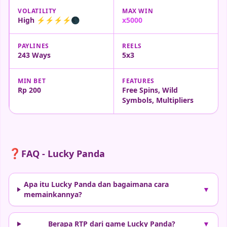
VOLATILITY
MAX WIN
High ⚡⚡⚡⚡🌑
x5000
PAYLINES
REELS
243 Ways
5x3
MIN BET
FEATURES
Rp 200
Free Spins, Wild
Symbols, Multipliers
❓
FAQ - Lucky Panda
Apa itu Lucky Panda dan bagaimana cara
▼
memainkannya?
Berapa RTP dari game Lucky Panda?
▼