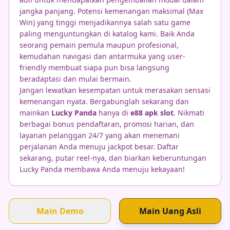
jangka panjang. Potensi kemenangan maksimal (Max
Win) yang tinggi menjadikannya salah satu game
paling menguntungkan di katalog kami. Baik Anda
seorang pemain pemula maupun profesional,
kemudahan navigasi dan antarmuka yang user-
friendly membuat siapa pun bisa langsung
beradaptasi dan mulai bermain.
Jangan lewatkan kesempatan untuk merasakan sensasi
kemenangan nyata. Bergabunglah sekarang dan
mainkan
Lucky Panda
hanya di
e88 apk slot
. Nikmati
berbagai bonus pendaftaran, promosi harian, dan
layanan pelanggan 24/7 yang akan menemani
perjalanan Anda menuju jackpot besar. Daftar
sekarang, putar reel-nya, dan biarkan keberuntungan
Lucky Panda membawa Anda menuju kekayaan!
Main Demo
Main Uang Asli