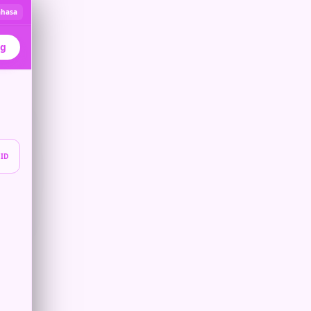
ahasa
ng
ID