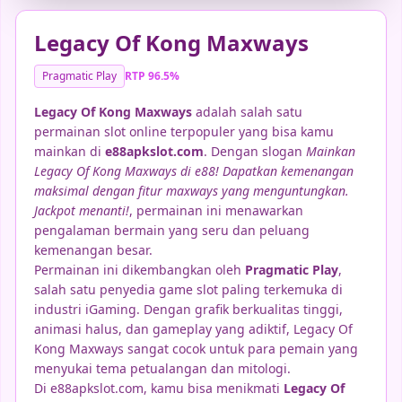
▶
Legacy Of Kong Maxways
Pragmatic Play
RTP 96.5%
Legacy Of Kong Maxways
adalah salah satu
permainan slot online terpopuler yang bisa kamu
mainkan di
e88apkslot.com
. Dengan slogan
Mainkan
Legacy Of Kong Maxways di e88! Dapatkan kemenangan
maksimal dengan fitur maxways yang menguntungkan.
Jackpot menanti!
, permainan ini menawarkan
pengalaman bermain yang seru dan peluang
kemenangan besar.
Permainan ini dikembangkan oleh
Pragmatic Play
,
salah satu penyedia game slot paling terkemuka di
industri iGaming. Dengan grafik berkualitas tinggi,
animasi halus, dan gameplay yang adiktif, Legacy Of
Kong Maxways sangat cocok untuk para pemain yang
menyukai tema petualangan dan mitologi.
Di e88apkslot.com, kamu bisa menikmati
Legacy Of