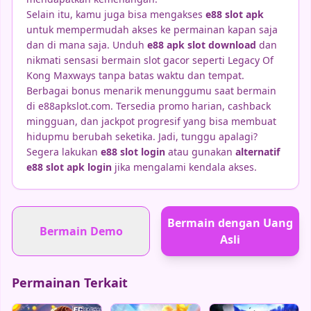
Selain itu, kamu juga bisa mengakses
e88 slot apk
untuk mempermudah akses ke permainan kapan saja
dan di mana saja. Unduh
e88 apk slot download
dan
nikmati sensasi bermain slot gacor seperti Legacy Of
Kong Maxways tanpa batas waktu dan tempat.
Berbagai bonus menarik menunggumu saat bermain
di e88apkslot.com. Tersedia promo harian, cashback
mingguan, dan jackpot progresif yang bisa membuat
hidupmu berubah seketika. Jadi, tunggu apalagi?
Segera lakukan
e88 slot login
atau gunakan
alternatif
e88 slot apk login
jika mengalami kendala akses.
Bermain dengan Uang
Bermain Demo
Asli
Permainan Terkait