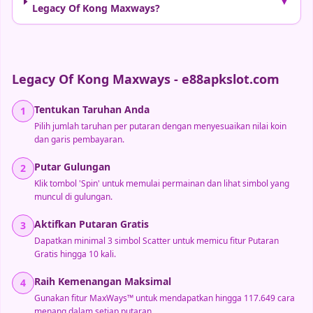
▼
Legacy Of Kong Maxways?
Legacy Of Kong Maxways - e88apkslot.com
Tentukan Taruhan Anda
1
Pilih jumlah taruhan per putaran dengan menyesuaikan nilai koin
dan garis pembayaran.
Putar Gulungan
2
Klik tombol 'Spin' untuk memulai permainan dan lihat simbol yang
muncul di gulungan.
Aktifkan Putaran Gratis
3
Dapatkan minimal 3 simbol Scatter untuk memicu fitur Putaran
Gratis hingga 10 kali.
Raih Kemenangan Maksimal
4
Gunakan fitur MaxWays™ untuk mendapatkan hingga 117.649 cara
menang dalam setiap putaran.