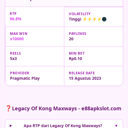
RTP
VOLATILITY
96.8%
Tinggi ⚡⚡⚡⚡🌑
MAX WIN
PAYLINES
x10000
20
REELS
MIN BET
5x3
Rp0.10
PROVIDER
RELEASE DATE
Pragmatic Play
15 Agustus 2023
❓
Legacy Of Kong Maxways - e88apkslot.com
Apa RTP dari Legacy Of Kong Maxways?
▼