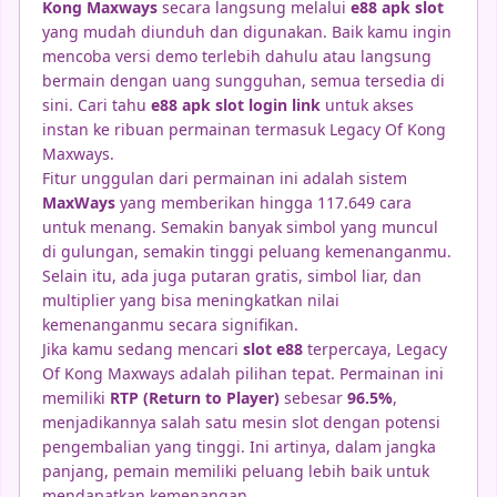
Kong Maxways
secara langsung melalui
e88 apk slot
yang mudah diunduh dan digunakan. Baik kamu ingin
mencoba versi demo terlebih dahulu atau langsung
bermain dengan uang sungguhan, semua tersedia di
sini. Cari tahu
e88 apk slot login link
untuk akses
instan ke ribuan permainan termasuk Legacy Of Kong
Maxways.
Fitur unggulan dari permainan ini adalah sistem
MaxWays
yang memberikan hingga 117.649 cara
untuk menang. Semakin banyak simbol yang muncul
di gulungan, semakin tinggi peluang kemenanganmu.
Selain itu, ada juga putaran gratis, simbol liar, dan
multiplier yang bisa meningkatkan nilai
kemenanganmu secara signifikan.
Jika kamu sedang mencari
slot e88
terpercaya, Legacy
Of Kong Maxways adalah pilihan tepat. Permainan ini
memiliki
RTP (Return to Player)
sebesar
96.5%
,
menjadikannya salah satu mesin slot dengan potensi
pengembalian yang tinggi. Ini artinya, dalam jangka
panjang, pemain memiliki peluang lebih baik untuk
mendapatkan kemenangan.