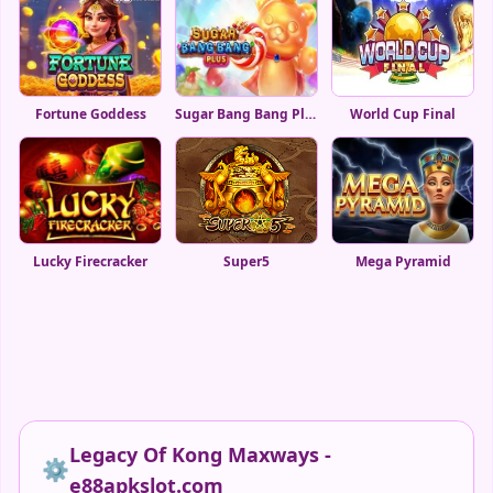
Fortune Goddess
Sugar Bang Bang Plus
World Cup Final
Lucky Firecracker
Mega Pyramid
Super5
Legacy Of Kong Maxways -
⚙️
e88apkslot.com