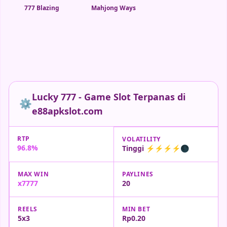
777 Blazing
Mahjong Ways
Lucky 777 - Game Slot Terpanas di
⚙️
e88apkslot.com
RTP
VOLATILITY
96.8%
Tinggi ⚡⚡⚡⚡🌑
MAX WIN
PAYLINES
x7777
20
REELS
MIN BET
5x3
Rp0.20