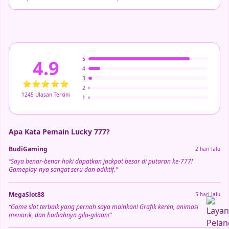
Peringkat Pengguna
5
4.9
4
3
⭐⭐⭐⭐⭐
2
1245 Ulasan Terkini
1
Apa Kata Pemain Lucky 777?
BudiGaming
2 hari lalu
“Saya benar-benar hoki dapatkan jackpot besar di putaran ke-777!
Gameplay-nya sangat seru dan adiktif.”
MegaSlot88
5 hari lalu
“Game slot terbaik yang pernah saya mainkan! Grafik keren, animasi
menarik, dan hadiahnya gila-gilaan!”