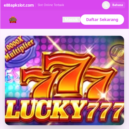
e88apkslot.com
Slot Online Terbaik
Bahasa
Masuk
Daftar Sekarang