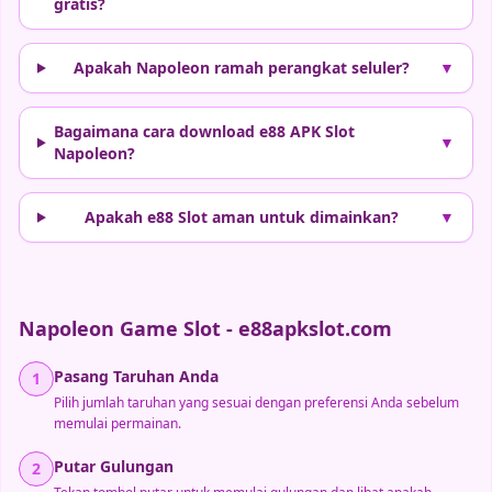
gratis?
Apakah Napoleon ramah perangkat seluler?
▼
Bagaimana cara download e88 APK Slot
▼
Napoleon?
Apakah e88 Slot aman untuk dimainkan?
▼
Napoleon Game Slot - e88apkslot.com
Pasang Taruhan Anda
1
Pilih jumlah taruhan yang sesuai dengan preferensi Anda sebelum
memulai permainan.
Putar Gulungan
2