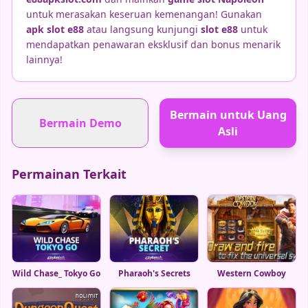
untuk merasakan keseruan kemenangan! Gunakan
apk slot e88
atau langsung kunjungi
slot e88
untuk
mendapatkan penawaran eksklusif dan bonus menarik
lainnya!
Bermain untuk Uang
Bermain Demo
Asli
Permainan Terkait
Wild Chase_ Tokyo Go
Pharaoh's Secrets
Western Cowboy