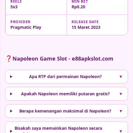
REELS
MIN BET
5x3
Rp0.20
PROVIDER
RELEASE DATE
Pragmatic Play
15 Maret 2023
❓
Napoleon Game Slot - e88apkslot.com
Apa RTP dari permainan Napoleon?
▼
Apakah Napoleon memiliki putaran gratis?
▼
Berapa kemenangan maksimal di Napoleon?
▼
Bisakah saya memainkan Napoleon secara
▼