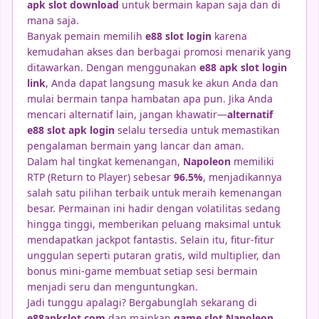
apk slot download
untuk bermain kapan saja dan di
mana saja.
Banyak pemain memilih
e88 slot login
karena
kemudahan akses dan berbagai promosi menarik yang
ditawarkan. Dengan menggunakan
e88 apk slot login
link
, Anda dapat langsung masuk ke akun Anda dan
mulai bermain tanpa hambatan apa pun. Jika Anda
mencari alternatif lain, jangan khawatir—
alternatif
e88 slot apk login
selalu tersedia untuk memastikan
pengalaman bermain yang lancar dan aman.
Dalam hal tingkat kemenangan,
Napoleon
memiliki
RTP (Return to Player) sebesar
96.5%
, menjadikannya
salah satu pilihan terbaik untuk meraih kemenangan
besar. Permainan ini hadir dengan volatilitas sedang
hingga tinggi, memberikan peluang maksimal untuk
mendapatkan jackpot fantastis. Selain itu, fitur-fitur
unggulan seperti putaran gratis, wild multiplier, dan
bonus mini-game membuat setiap sesi bermain
menjadi seru dan menguntungkan.
Jadi tunggu apalagi? Bergabunglah sekarang di
e88apkslot.com
dan mainkan
game slot Napoleon